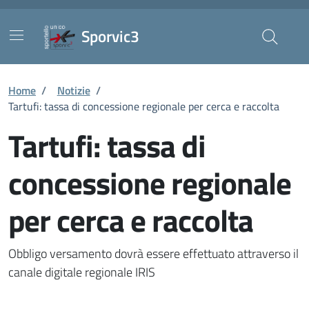
Vai ai contenuti
Vai al footer
Skip to Main Content
Sporvic3
Home
/
Notizie
/
Tartufi: tassa di concessione regionale per cerca e raccolta
Tartufi: tassa di
concessione regionale
per cerca e raccolta
Dettaglio della notizia
Obbligo versamento dovrà essere effettuato attraverso il
canale digitale regionale IRIS