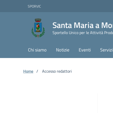
Vai ai contenuti
Vai al footer
Skip to Main Content
SPORVIC
Santa Maria a Mo
Sportello Unico per le Attività Prod
Chi siamo
Notizie
Eventi
Servizi
Home
/
Accesso redattori