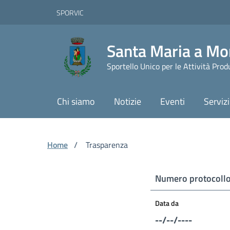
Vai ai contenuti
Vai al footer
Skip to Main Content
SPORVIC
Santa Maria a Mo
Sportello Unico per le Attività Prod
Chi siamo
Notizie
Eventi
Servizi
Home
/
Trasparenza
Numero protocoll
Data da