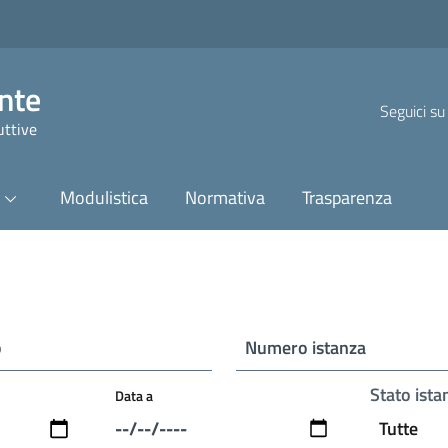
nte
Seguici su
uttive
Modulistica
Normativa
Trasparenza
o
Numero istanza
Stato ista
Data a