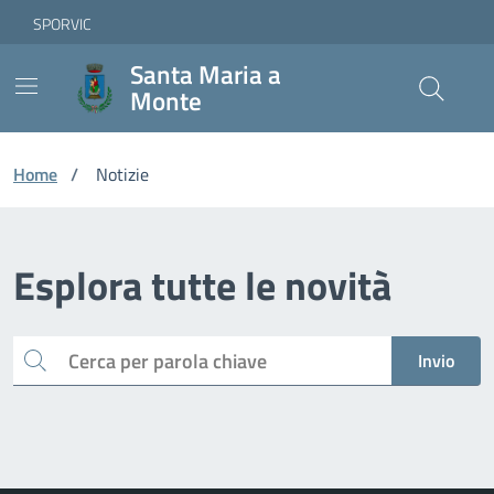
Vai ai contenuti
Vai al footer
Skip to Main Content
SPORVIC
Santa Maria a
Monte
Home
/
Notizie
Esplora tutte le novità
Cerca
Invio