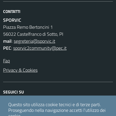
CONTATTI
SPORVIC
Piazza Remo Bertoncini 1
56022 Castelfranco di Sotto, PI
mail
:
segreteria@sporvic.it
PEC
:
sporvic2community@pec.it
Faq
Privacy & Cookies
SEGUICI SU
Facebook
Instagram
Twitter
Youtube
Questo sito utilizza cookie tecnici e di terze parti.
Proseguendo nella navigazione accetti l'utilizzo dei
cookie.