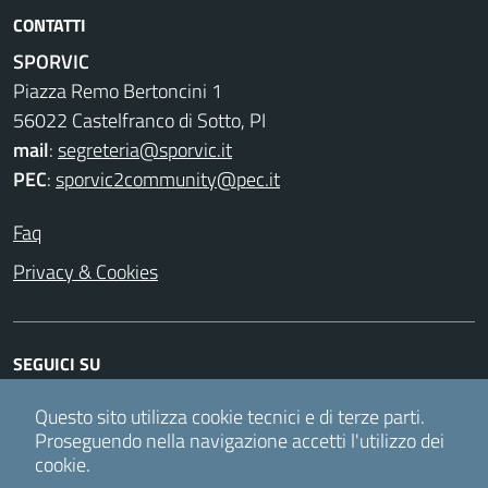
CONTATTI
SPORVIC
Piazza Remo Bertoncini 1
56022 Castelfranco di Sotto, PI
mail
:
segreteria@sporvic.it
PEC
:
sporvic2community@pec.it
Faq
Privacy & Cookies
SEGUICI SU
Facebook
Instagram
Twitter
Youtube
Questo sito utilizza cookie tecnici e di terze parti.
Proseguendo nella navigazione accetti l'utilizzo dei
cookie.