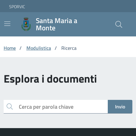
Vai ai contenuti
Vai al footer
Skip to Main Content
SPORVIC
Santa Maria a
Monte
Home
/
Modulistica
/
Ricerca
Esplora i documenti
Cerca
Invio