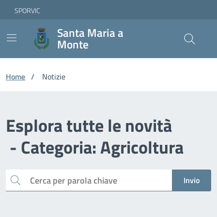
Vai ai contenuti
Vai al footer
Skip to Main Content
SPORVIC
Santa Maria a
Monte
Home
/
Notizie
Esplora tutte le novità
- Categoria: Agricoltura
Cerca
Invio