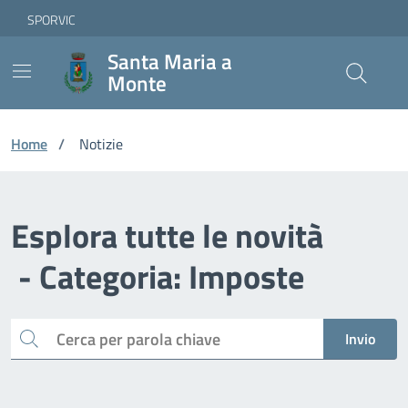
Vai ai contenuti
Vai al footer
Skip to Main Content
SPORVIC
Santa Maria a
Monte
Home
/
Notizie
Esplora tutte le novità
- Categoria: Imposte
Cerca
Invio