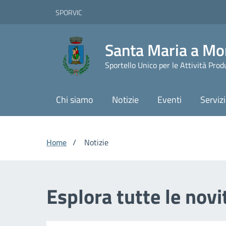
Vai ai contenuti
Vai al footer
Skip to Main Content
SPORVIC
Santa Maria a Mo
Sportello Unico per le Attività Prod
Chi siamo
Notizie
Eventi
Servizi
Home
/
Notizie
Esplora tutte le nov