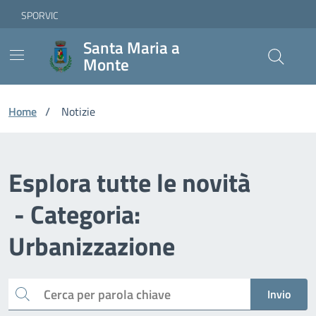
Vai ai contenuti
Vai al footer
Skip to Main Content
SPORVIC
Santa Maria a
Monte
Home
/
Notizie
Esplora tutte le novità
- Categoria:
Urbanizzazione
Cerca
Invio