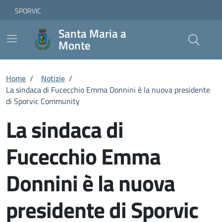
Vai ai contenuti
Vai al footer
Skip to Main Content
SPORVIC
Santa Maria a
Monte
Home
/
Notizie
/
La sindaca di Fucecchio Emma Donnini è la nuova presidente
di Sporvic Community
La sindaca di
Fucecchio Emma
Donnini è la nuova
presidente di Sporvic